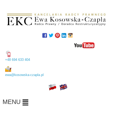
UWAGA! Ten serwis używa cookies i podobnych
technologii.
Brak zmiany ustawienia przeglądarki oznacza zgodę na to.
Czytaj więcej…
Zrozumiałem
+48 694 633 404
ewa@kosowska-czapla.pl
MENU